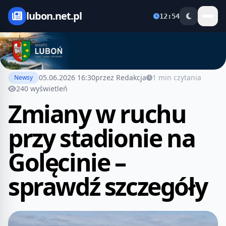
lubon.net.pl
12:54
05.06.2026 16:30
przez Redakcja
1 min czytania
Newsy
240 wyświetleń
Zmiany w ruchu
przy stadionie na
Golęcinie –
sprawdź szczegóły