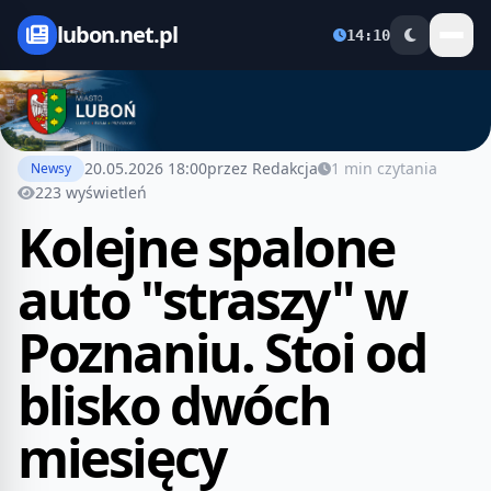
lubon.net.pl
14:10
20.05.2026 18:00
przez Redakcja
1 min czytania
Newsy
223 wyświetleń
Kolejne spalone
auto "straszy" w
Poznaniu. Stoi od
blisko dwóch
miesięcy