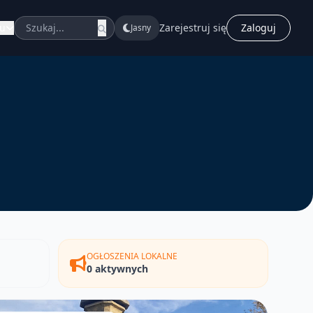
u
Zarejestruj się
Zaloguj
Jasny
OGŁOSZENIA LOKALNE
0 aktywnych