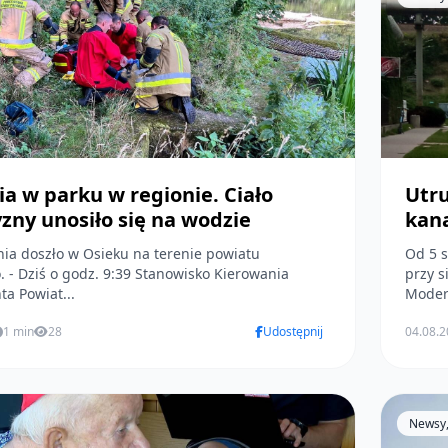
a w parku w regionie. Ciało
Utr
zny unosiło się na wodzie
kana
ia doszło w Osieku na terenie powiatu
Od 5 s
owania
przy s
a Powiat...
Modern
1 min
28
Udostępnij
04.08.
Newsy, 