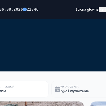
06.08.2026
22:46
Strona główna
Men
 — LUBOŃ
WYDARZENIA
nie...
Zgłoś wydarzenie