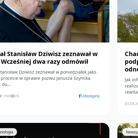
ał Stanisław Dziwisz zeznawał w
Cha
. Wcześniej dwa razy odmówił
podp
odn
tanisław Dziwisz zeznawał w poniedziałek jako
 procesie w sprawie pozwu Janusza Szymika.
Jak in
do...
realiz
rewital
1 min
29
Udostępnij
03.08.
hnologia
Newsy,