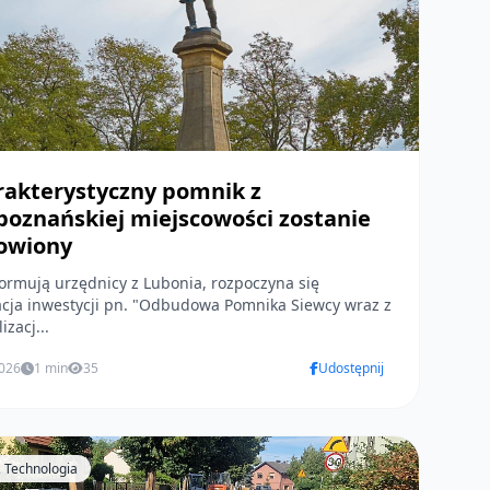
rakterystyczny pomnik z
oznańskiej miejscowości zostanie
owiony
formują urzędnicy z Lubonia, rozpoczyna się
acja inwestycji pn. "Odbudowa Pomnika Siewcy wraz z
izacj...
2026
1 min
35
Udostępnij
 Technologia