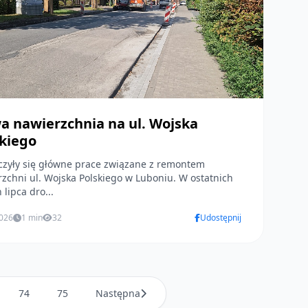
 nawierzchnia na ul. Wojska
kiego
czyły się główne prace związane z remontem
zchni ul. Wojska Polskiego w Luboniu. W ostatnich
 lipca dro...
2026
1 min
32
Udostępnij
74
75
Następna