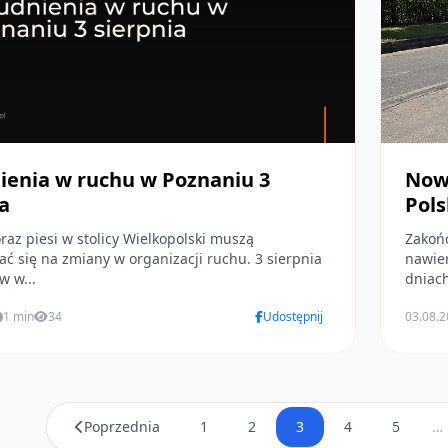
ienia w ruchu w Poznaniu 3
Nowa
a
Pols
raz piesi w stolicy Wielkopolski muszą
Zakoń
ć się na zmiany w organizacji ruchu. 3 sierpnia
nawier
w w...
dniach
1 min
34
Udostępnij
03.08.
Poprzednia
1
2
3
4
5
…