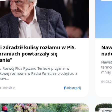
i zdradził kulisy rozłamu w PiS.
Nawe
braniach powtarzały się
nadc
ania"
Nawet
termo
u Rozwój Plus Ryszard Terlecki przyznał w
mniej 
kowej rozmowie w Radiu Wnet, że o odejściu z
raw...
04.08.
3 min
35
Udostępnij
Newsy