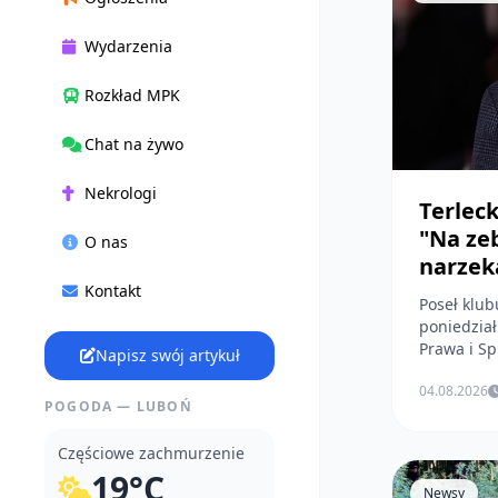
Wydarzenia
Rozkład MPK
Chat na żywo
Nekrologi
Terleck
"Na ze
O nas
narzek
Kontakt
Poseł klub
poniedział
Prawa i Sp
Napisz swój artykuł
04.08.2026
POGODA — LUBOŃ
Częściowe zachmurzenie
19°C
Newsy