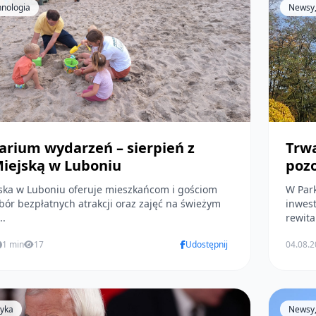
hnologia
Newsy, 
arium wydarzeń – sierpień z
Trwa
Miejską w Luboniu
poz
jska w Luboniu oferuje mieszkańcom i gościom
W Park
bór bezpłatnych atrakcji oraz zajęć na świeżym
inwes
..
rewital
1 min
17
Udostępnij
04.08.
tyka
Newsy,