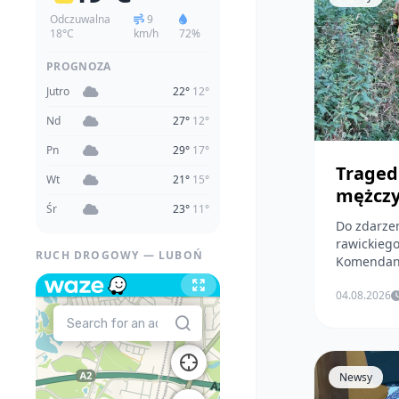
Odczuwalna
9
18°C
km/h
72%
PROGNOZA
Jutro
22°
12°
Nd
27°
12°
Pn
29°
17°
Tragedi
Wt
21°
15°
mężczy
Śr
23°
11°
Do zdarzen
rawickiego. - Dziś o godz. 9:39 Stanowisko Kier
RUCH DROGOWY — LUBOŃ
Komendant
04.08.2026
Newsy