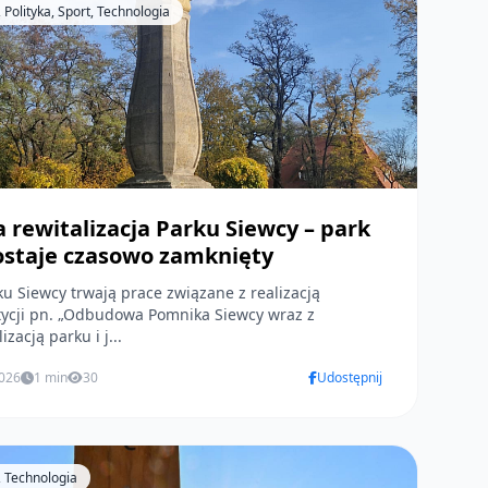
Polityka, Sport, Technologia
 rewitalizacja Parku Siewcy – park
ostaje czasowo zamknięty
u Siewcy trwają prace związane z realizacją
tycji pn. „Odbudowa Pomnika Siewcy wraz z
izacją parku i j...
2026
1 min
30
Udostępnij
 Technologia